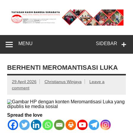
Skip
to
content
Yayasan
Charity, Justice, Solidarity, and the Common Good for
Humanity
Kasih Bangsa
MENU
SIDEBAR
Surabaya
BERHENTI MEROMANTISASI LUKA
29 April 2026
Christianus Winjaya
Leave a
comment
Spread the love