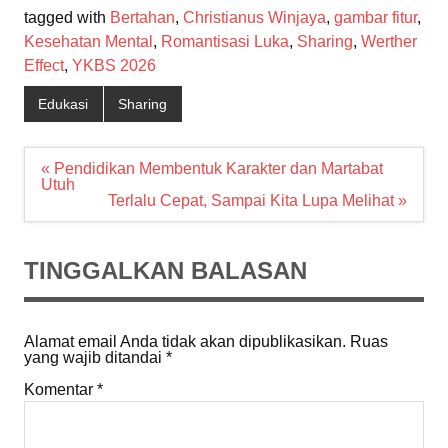
tagged with
Bertahan
,
Christianus Winjaya
,
gambar fitur
,
Kesehatan Mental
,
Romantisasi Luka
,
Sharing
,
Werther
Effect
,
YKBS 2026
Edukasi
Sharing
Navigasi
« Pendidikan Membentuk Karakter dan Martabat
pos
Utuh
Terlalu Cepat, Sampai Kita Lupa Melihat »
TINGGALKAN BALASAN
Alamat email Anda tidak akan dipublikasikan.
Ruas
yang wajib ditandai
*
Komentar
*