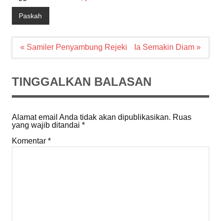
Paskah
Navigasi
« Samiler Penyambung Rejeki
Ia Semakin Diam »
pos
TINGGALKAN BALASAN
Alamat email Anda tidak akan dipublikasikan.
Ruas
yang wajib ditandai
*
Komentar
*